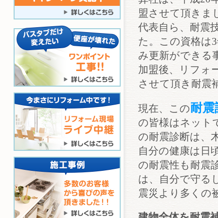
盟させて頂きま
代表自ら、耐震
た。この資格は
み更新ができる
加盟後、リフォ
させて頂き耐震
耐震
現在、この
の皆様はネット
の耐震診断は、
自分の健康は日
の耐震性も耐震
は、自分で守る
震災より多くの
建物全体を耐震