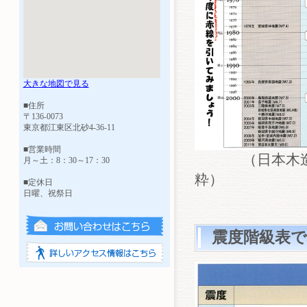
大きな地図で見る
■住所
〒136-0073
東京都江東区北砂4-36-11
■営業時間
（日本木造住宅
月～土：8：30～17：30
粋）
■定休日
日曜、祝祭日
震度階級表