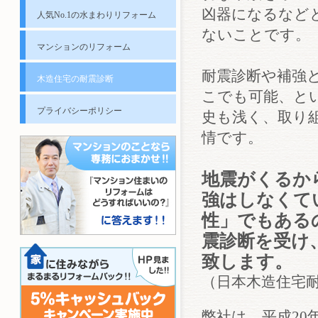
凶器になるなど
人気No.1の水まわりリフォーム
ないことです。
マンションのリフォーム
耐震診断や補強
木造住宅の耐震診断
こでも可能、と
プライバシーポリシー
史も浅く、取り
情です。
地震がくるか
強はしなくて
性」でもある
震診断を受け
致します。
（日本木造住宅耐
弊社は、平成20