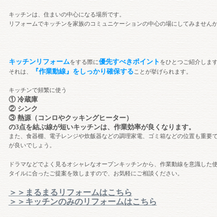
キッチンは、住まいの中心になる場所です。
リフォームでキッチンを家族のコミュニケーションの中心の場にしてみません
キッチンリフォーム
優先すべきポイント
をする際に
をひとつご紹介しま
『作業動線』をしっかり確保する
それは、
ことが挙げられます。
キッチンで頻繁に使う
① 冷蔵庫
② シンク
③ 熱源（コンロやクッキングヒーター）
の3点を結ぶ線が短いキッチンは、作業効率が良くなります。
また、食器棚、電子レンジや炊飯器などの調理家電、ゴミ箱などの位置も重要
が良いでしょう。
ドラマなどでよく見るオシャレなオープンキッチンから、作業動線を意識した
タイルに合ったご提案を致しますので、お気軽にご相談ください。
＞＞まるまるリフォームはこちら
＞＞キッチンのみのリフォームはこちら