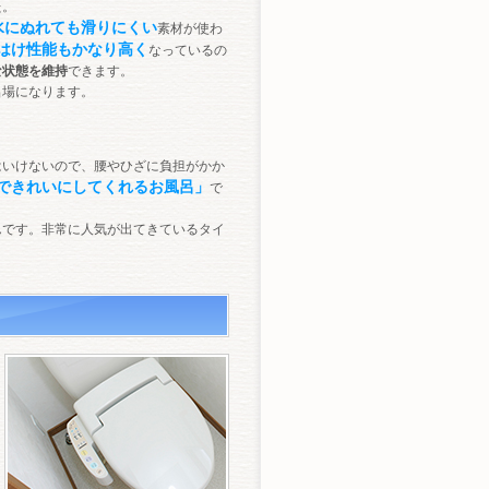
た。
水にぬれても滑りにくい
素材が使わ
はけ性能もかなり高く
なっているの
な状態を維持
できます。
呂場になります。
はいけないので、腰やひざに負担がかか
できれいにしてくれるお風呂」
で
んです。非常に人気が出てきているタイ