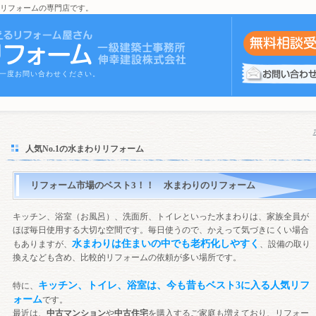
リフォームの専門店です。
一度お問い合わせください。
人気No.1の水まわりリフォーム
リフォーム市場のベスト3！！ 水まわりのリフォーム
キッチン、浴室（お風呂）、洗面所、トイレといった水まわりは、家族全員が
ほぼ毎日使用する大切な空間です。毎日使うので、かえって気づきにくい場合
水まわりは住まいの中でも老朽化しやすく
もありますが、
、設備の取り
換えなども含め、比較的リフォームの依頼が多い場所です。
キッチン、トイレ、浴室は、今も昔もベスト3に入る人気リフ
特に、
ォーム
です。
最近は、
中古マンション
や
中古住宅
を購入するご家庭も増えており、リフォー