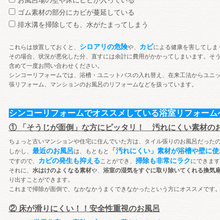
お風呂場の壁や床にヒビが入っている
ゴム素材の部分にカビが蔓延している
排水溝を掃除しても、水がたまってしまう
シロアリの危険
カビ
これらは放置しておくと、
や、
による健康を害してしま
その場合、状況が悪化した分、直すには余計に費用がかかってしまいます。そ
含めて一度お問い合わせください。
シンコーリフォームでは、浴槽・ユニットバスの入れ替え、在来工法からユニ
張リフォーム、マンションのお風呂のリフォームなどを扱っています。
シンコーリフォームでオススメしている浴室リフォーム
① 「そうじが面倒」な方にピッタリ！ 汚れにくい素材の
ちょっと古いマンションや住宅に住んでいた方は、タイル張りのお風呂だった
最近のお風呂
「汚れにくい」素材が浴槽や壁に使
しかし、
は、もともと
カビの発生も抑える
掃除も非常にラク
ですので、
ことができ、
にできます
それに、
水はけのよくなる素材
や、
浴室の湿気をすぐに取り除いてくれる換気
り出すことができます。
これまで掃除が面倒で、なかなかうまくできなかったという方にオススメです
② 床が滑りにくい！！安全性重視のお風呂