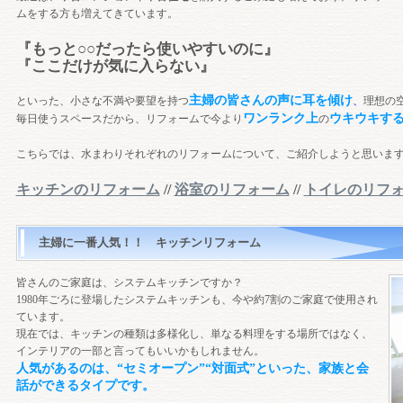
ムをする方も増えてきています。
『もっと○○だったら使いやすいのに』
『ここだけが気に入らない』
主婦の皆さんの声に耳を傾け
といった、小さな不満や要望を持つ
、
理想の
ワンランク上
ウキウキす
毎日使うスペースだから、リフォームで今より
の
こちらでは、水まわりそれぞれのリフォームについて、ご紹介しようと思いま
キッチンのリフォーム
//
浴室のリフォーム
//
トイレのリフ
主婦に一番人気！！ キッチンリフォーム
皆さんのご家庭は、システムキッチンですか？
1980年ごろに登場したシステムキッチンも、今や約7割のご家庭で使用され
ています。
現在では、キッチンの種類は多様化し、単なる料理をする場所ではなく、
インテリアの一部と言ってもいいかもしれません。
人気があるのは、“セミオープン”“対面式”といった、家族と会
話ができるタイプです。