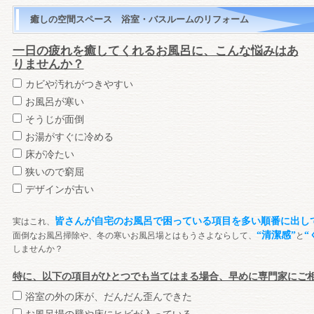
癒しの空間スペース 浴室・バスルームのリフォーム
一日の疲れを癒してくれるお風呂に、こんな悩みはあ
りませんか？
カビや汚れがつきやすい
お風呂が寒い
そうじが面倒
お湯がすぐに冷める
床が冷たい
狭いので窮屈
デザインが古い
皆さんが自宅のお風呂で困っている項目を多い順番に出し
実はこれ、
“清潔感”
“
面倒なお風呂掃除や、冬の寒いお風呂場とはもうさよならして、
と
しませんか？
特に、以下の項目がひとつでも当てはまる場合、早めに専門家にご
浴室の外の床が、だんだん歪んできた