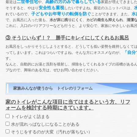
二世帯住宅
高齢の方のみで暮らしている
最近は
や、
家庭が増えてきまし
安全性も重視
そうすると、やはり
したいですよね。最近のユニットバスは、
子どもやお年寄りの転倒を防ぐ
水
れているので、
ことができます。また、
で、お風呂に入った後も、
水が床に残りにくく
、
カビの発生も抑えられ
、
清潔
これに、入口のバリアフリーなども行うと、より安心で、家族にやさしいお風
③ そうじいらず！？ 勝手にキレイにしてくれるお風呂
お風呂をしっかりそうじしようとすると、どうしても低い姿勢を維持しなくて
「自分
ってしまいます。これはつらいですよね。そんな方にオススメなのが、
す。
なんと、自動的にお湯と洗剤を噴射し、掃除をしてくれるタイプの浴槽がある
プなので、興味のある方は、ぜひお問い合わせください。
家族みんなが使うから トイレのリフォーム
家のトイレがこんな項目に当てはまるという方、リフ
ォームを検討する時期にきています。
トイレがよく詰まる
水が流れっぱなしになることがある
そうじをするのが大変（汚れが落ちない）