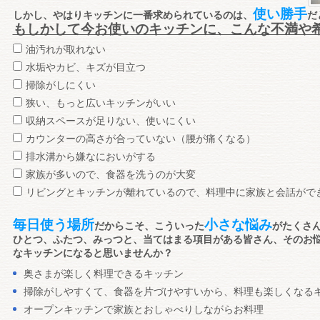
使い勝手
しかし、やはりキッチンに一番求められているのは、
だ
もしかして今お使いのキッチンに、こんな不満や
油汚れが取れない
水垢やカビ、キズが目立つ
掃除がしにくい
狭い、もっと広いキッチンがいい
収納スペースが足りない、使いにくい
カウンターの高さが合っていない（腰が痛くなる）
排水溝から嫌なにおいがする
家族が多いので、食器を洗うのが大変
リビングとキッチンが離れているので、料理中に家族と会話がで
毎日使う場所
小さな悩み
だからこそ、こういった
がたくさ
ひとつ、ふたつ、みっつと、当てはまる項目がある皆さん、そのお
なキッチンになると思いませんか？
奥さまが楽しく料理できるキッチン
掃除がしやすくて、食器を片づけやすいから、料理も楽しくなる
オープンキッチンで家族とおしゃべりしながらお料理