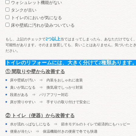
ウォシュレット機能がない
タンクが古い
トイレのにおいが気になる
床や壁紙に汚れが染みついている
2つ以上
もし、上記のチェックで
当てはまってしまったら、あなただけでなく
可能性があります。そのまま放置しても、良いことはありません。気づいたと
ださい。
トイレのリフォームには、大きく分けて2種類あります
① 間取りや壁から改善する
床や壁紙が汚い ⇒ 内装をおしゃれに改装
臭いが気になる ⇒ 換気扇でしっかり対策
段差がある ⇒ バリアフリー対応
床が滑りやすい ⇒ 手すりの取り付けで安全に
② トイレ（便器）から改善する
水が流れっぱなしになる ⇒ 節水モデルのトイレで経済的にもハッピー
便座が冷たい ⇒ 保温機能付きの便座で冬でも快適